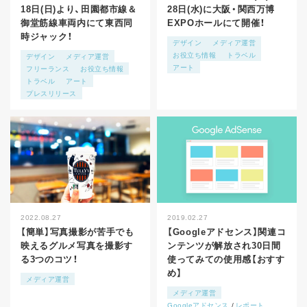
18日(日)より、田園都市線＆
28日(水)に大阪・関西万博
御堂筋線車両内にて東西同
EXPOホールにて開催！
時ジャック！
デザイン
メディア運営
お役立ち情報
トラベル
デザイン
メディア運営
アート
フリーランス
お役立ち情報
トラベル
アート
プレスリリース
2022.08.27
2019.02.27
【簡単】写真撮影が苦手でも
【Googleアドセンス】関連コ
映えるグルメ写真を撮影す
ンテンツが解放され30日間
る3つのコツ！
使ってみての使用感【おすす
め】
メディア運営
メディア運営
Googleアドセンス
レポート