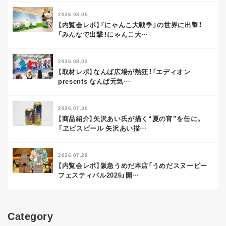
2026.08.05
【内覧会レポ】『にゃんこ大戦争』の世界に出撃！
「みんなで出撃！にゃんこ大
…
2026.08.02
【取材レポ】なんば広場が熱狂！「エディオン
presents なんば元気
…
2026.07.30
【商品紹介】矢沢あい氏が描く“夏の宵”を缶に。
『ヱビスビール 矢沢あい描
…
2026.07.28
【内覧会レポ】阪急うめだ本店「うめだスヌーピー
フェスティバル2026」開
…
Category