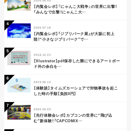
2026.08.05
【内覧会レポ】『にゃんこ大戦争』の世界に出撃！
「みんなで出撃！にゃんこ大
…
2026.07.18
【内覧会レポ】「ジブリパーク展」が大阪に初上
陸！“小さなジブリパーク”で
…
2018.12.21
【Illustrator】pdf保存した際にできるアートボー
ド外の余白を
…
2019.06.12
【体験談】タイムズカーシェアで対物事故を起こ
した時の手順【負担0円】
2026.04.03
【先行体験会レポ】カプコンの世界に“飛び込
む”新体験！「CAPCOMIX
…