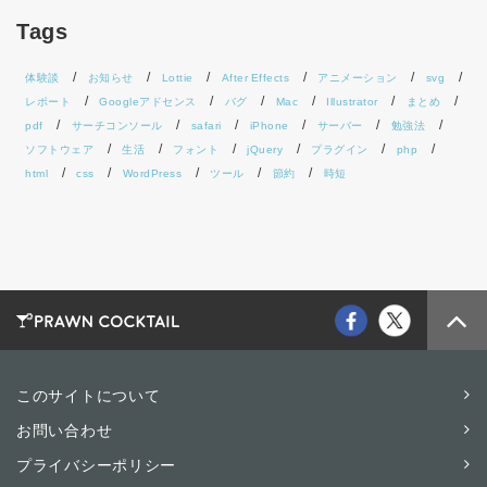
Tags
体験談
お知らせ
Lottie
After Effects
アニメーション
svg
レポート
Googleアドセンス
バグ
Mac
Illustrator
まとめ
pdf
サーチコンソール
safari
iPhone
サーバー
勉強法
ソフトウェア
生活
フォント
jQuery
プラグイン
php
html
css
WordPress
ツール
節約
時短
このサイトについて
お問い合わせ
プライバシーポリシー