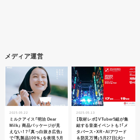
メディア運営
2025.05.22
2025.05.13
ミルクアイス「明治 Dear
【取材レポ】VTuber5組が集
Milk」 商品パッケージが見
結する音楽イベントも！「メ
えない！？「真っ白抜き広告」
タバース・XR・AIアワード
で「乳製品100％」を表現 5月
＆防災万博」5月27日(火)・