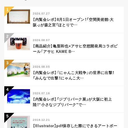
2026.07.27
【内覧会レポ】8月1日オープン！「空間美術館-大
阪-」が森之宮「ほとりで
…
2026.08.07
【商品紹介】亀梨和也×アサヒ空想開発局コラボビ
ール『アサヒ KAME B
…
2026.08.05
【内覧会レポ】『にゃんこ大戦争』の世界に出撃！
「みんなで出撃！にゃんこ大
…
2026.07.18
【内覧会レポ】「ジブリパーク展」が大阪に初上
陸！“小さなジブリパーク”で
…
2018.12.21
【Illustrator】pdf保存した際にできるアートボー