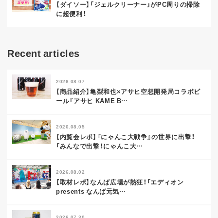
【ダイソー】「ジェルクリーナー」がPC周りの掃除
に超便利！
Recent articles
2026.08.07
【商品紹介】亀梨和也×アサヒ空想開発局コラボビ
ール『アサヒ KAME B
…
2026.08.05
【内覧会レポ】『にゃんこ大戦争』の世界に出撃！
「みんなで出撃！にゃんこ大
…
2026.08.02
【取材レポ】なんば広場が熱狂！「エディオン
presents なんば元気
…
2026.07.30