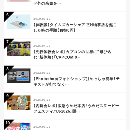
ド外の余白を
…
2019.06.12
【体験談】タイムズカーシェアで対物事故を起こ
した時の手順【負担0円】
2026.04.03
【先行体験会レポ】カプコンの世界に“飛び込
む”新体験！「CAPCOMIX
…
2022.09.27
【Photoshop(フォトショップ)】めっちゃ簡単！テ
キストが打てなく
…
2026.07.28
【内覧会レポ】阪急うめだ本店「うめだスヌーピー
フェスティバル2026」開
…
2019.06.03