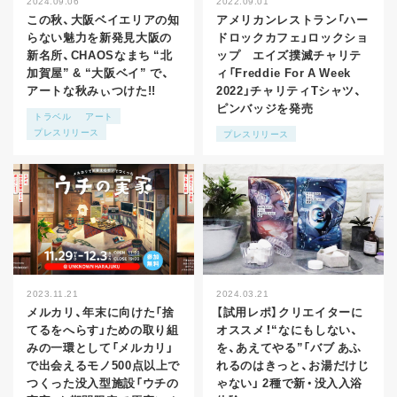
2024.09.06
2022.09.01
この秋、大阪ベイエリアの知
アメリカンレストラン「ハー
らない魅力を新発見大阪の
ドロックカフェ」ロックショ
新名所、CHAOSなまち “北
ップ エイズ撲滅チャリテ
加賀屋” & “大阪ベイ” で、
ィ「Freddie For A Week
アートな秋みぃつけた!!
2022」チャリティTシャツ、
ピンバッジを発売
トラベル
アート
プレスリリース
プレスリリース
2023.11.21
2024.03.21
メルカリ、年末に向けた「捨
【試用レポ】クリエイターに
てるをへらす」ための取り組
オススメ！“なにもしない、
みの一環として「メルカリ」
を、あえてやる”「バブ あふ
で出会えるモノ500点以上で
れるのはきっと、お湯だけじ
つくった没入型施設「ウチの
ゃない」 2種で新・没入入浴