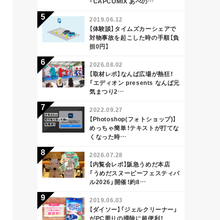
「CAPCOMIX あべの…
2019.06.12
【体験談】タイムズカーシェアで
対物事故を起こした時の手順【負
担0円】
2026.08.02
【取材レポ】なんば広場が熱狂！
「エディオン presents なんば元
気まつり2…
2022.09.27
【Photoshop(フォトショップ)】
めっちゃ簡単！テキストが打てな
くなった時…
2026.07.28
【内覧会レポ】阪急うめだ本店
「うめだスヌーピーフェスティバ
ル2026」開催！約8…
2019.06.03
【ダイソー】「ジェルクリーナー」
がPC周りの掃除に超便利！