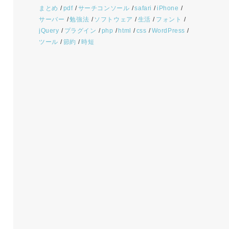
まとめ
pdf
サーチコンソール
safari
iPhone
サーバー
勉強法
ソフトウェア
生活
フォント
jQuery
プラグイン
php
html
css
WordPress
ツール
節約
時短