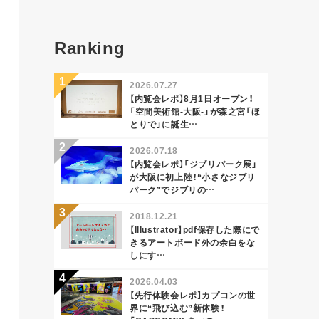
Ranking
2026.07.27
【内覧会レポ】8月1日オープン！
「空間美術館-大阪-」が森之宮「ほ
とりで」に誕生…
2026.07.18
【内覧会レポ】「ジブリパーク展」
が大阪に初上陸！“小さなジブリ
パーク”でジブリの…
2018.12.21
【Illustrator】pdf保存した際にで
きるアートボード外の余白をな
しにす…
2026.04.03
【先行体験会レポ】カプコンの世
界に“飛び込む”新体験！