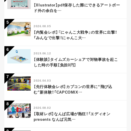
【Illustrator】pdf保存した際にできるアートボー
ド外の余白を
…
2026.08.05
【内覧会レポ】『にゃんこ大戦争』の世界に出撃！
「みんなで出撃！にゃんこ大
…
2019.06.12
【体験談】タイムズカーシェアで対物事故を起こ
した時の手順【負担0円】
2026.04.03
【先行体験会レポ】カプコンの世界に“飛び込
む”新体験！「CAPCOMIX
…
2026.08.02
【取材レポ】なんば広場が熱狂！「エディオン
presents なんば元気
…