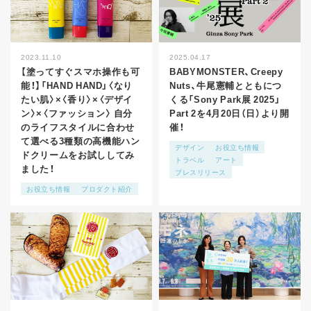
2023.11.10
2025.04.17
【塗ってすぐスマホ操作も可
BABYMONSTER、Creepy
能！】「HAND HAND」〈なり
Nuts、牛尾憲輔とともにつ
たい肌〉×〈⾹り〉×〈デザイ
くる「Sony Park展 2025」
ン〉×〈ファッション〉 自分
Part 2を4月20日（日）より開
のライフスタイルに合わせ
催！
て選べる3種類の高機能ハン
デザイン
お役立ち情報
ドクリームをお試ししてみ
トラベル
アート
ました！
プレスリリース
お役立ち情報
プロダクト紹介