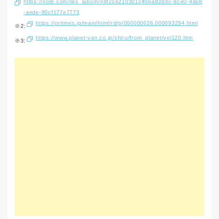
https://note.com/lips_labo/n/n8f2ce210301c#36a838dc-8ce0-4a68
-aede-80cf177e7773
https://prtimes.jp/main/html/rd/p/000000626.000093294.html
※2:
https://www.planet-van.co.jp/shiru/from_planet/vol120.htm
※3: