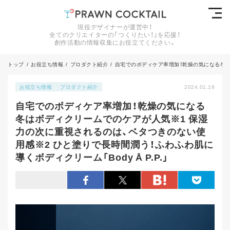
現役デザイナーが運営中！
全てのクリエイターの「つくりたい！」を応援！
創作活動の情報収集にお役立てください。
トップ
/
お役立ち情報
/
プロダクト紹介
/
自宅でのボディケア率増加！乾燥の気になる冬はボ
お役立ち情報
プロダクト紹介
2024.01.16
自宅でのボディケア率増加！乾燥の気になる
冬はボディクリームでのケアが人気※1 保湿
力の次に重視されるのは、ベタつきのない使
用感※2 ひと塗りで長時間潤う！ふわふわ肌に
導くボディクリーム「Body Å P.P.」