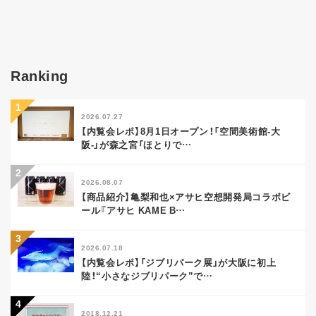
Ranking
2026.07.27
【内覧会レポ】8月1日オープン！「空間美術館-大
阪-」が森之宮「ほとりで
…
2026.08.07
【商品紹介】亀梨和也×アサヒ空想開発局コラボビ
ール『アサヒ KAME B
…
2026.07.18
【内覧会レポ】「ジブリパーク展」が大阪に初上
陸！“小さなジブリパーク”で
…
2018.12.21