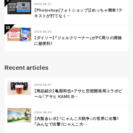
2022.09.27
【Photoshop(フォトショップ)】めっちゃ簡単！テ
キストが打てなく
…
2019.06.03
【ダイソー】「ジェルクリーナー」がPC周りの掃除
に超便利！
Recent articles
2026.08.07
【商品紹介】亀梨和也×アサヒ空想開発局コラボビ
ール『アサヒ KAME B
…
2026.08.05
【内覧会レポ】『にゃんこ大戦争』の世界に出撃！
「みんなで出撃！にゃんこ大
…