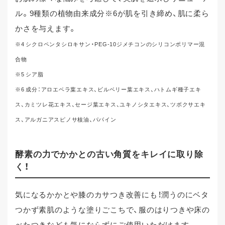
ル。9種類の植物由来成分※6が肌を引き締め、肌に柔ら
かさを与えます。
※4 シクロペンタシロキサン・PEG-10ジメチコンのシリコンポリマー混
合物
※5 シア脂
※6 成分：アロエベラ葉エキス、ビルベリー葉エキス、ハトムギ種子エキ
ス、カミツレ花エキス、セージ葉エキス、ユキノシタエキス、ツボクサエキ
ス、アルガニアスピノサ核油、パパイン
酵素の力でかかとの古い角質をキレイに取り除
く！
気になるかかとや膝のカサつき改善にも！潤うのにベタ
つかず素肌のような塗りごこちで、服のはりつきや床の
べたつきなども気にならずにご使用いただけます。