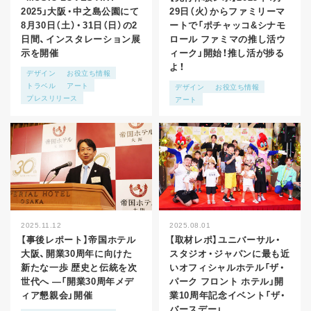
2025」大阪・中之島公園にて
29日（火）からファミリーマ
8月30日（土）・31日（日）の2
ートで「ポチャッコ&シナモ
日間、インスタレーション展
ロール ファミマの推し活ウ
示を開催
ィーク」開始！推し活が捗る
よ！
デザイン
お役立ち情報
トラベル
アート
デザイン
お役立ち情報
プレスリリース
アート
2025.11.12
2025.08.01
【事後レポート】帝国ホテル
【取材レポ】ユニバーサル・
大阪、開業30周年に向けた
スタジオ・ジャパンに最も近
新たな一歩 歴史と伝統を次
いオフィシャルホテル「ザ・
世代へ ―「開業30周年メデ
パーク フロント ホテル」開
ィア懇親会」開催
業10周年記念イベント「ザ・
バースデー」