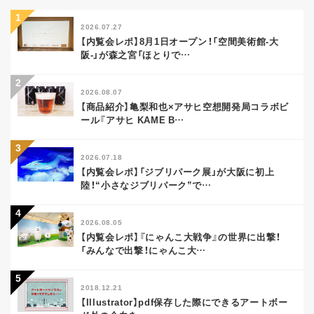
2026.07.27
【内覧会レポ】8月1日オープン！「空間美術館-大
阪-」が森之宮「ほとりで
…
2026.08.07
【商品紹介】亀梨和也×アサヒ空想開発局コラボビ
ール『アサヒ KAME B
…
2026.07.18
【内覧会レポ】「ジブリパーク展」が大阪に初上
陸！“小さなジブリパーク”で
…
2026.08.05
【内覧会レポ】『にゃんこ大戦争』の世界に出撃！
「みんなで出撃！にゃんこ大
…
2018.12.21
【Illustrator】pdf保存した際にできるアートボー