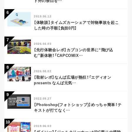
ド外の余白を
…
2019.06.12
【体験談】タイムズカーシェアで対物事故を起こ
した時の手順【負担0円】
2026.04.03
【先行体験会レポ】カプコンの世界に“飛び込
む”新体験！「CAPCOMIX
…
2026.08.02
【取材レポ】なんば広場が熱狂！「エディオン
presents なんば元気
…
2022.09.27
【Photoshop(フォトショップ)】めっちゃ簡単！テ
キストが打てなく
…
2019.06.03
【ダイソー】「ジェルクリーナー」がPC周りの掃除