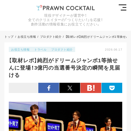
現役デザイナーが運営中！
全てのクリエイターの「つくりたい！」を応援！
創作活動の情報収集にお役立てください。
トップ
/
お役立ち情報
/
プロダクト紹介
/
【取材レポ】純烈がドリームジャンボ1等抽せん
お役立ち情報
トラベル
プロダクト紹介
2026.06.17
【取材レポ】純烈がドリームジャンボ1等抽せ
んに登場！3億円の当選番号決定の瞬間を見届
ける