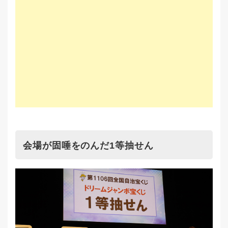
会場が固唾をのんだ1等抽せん