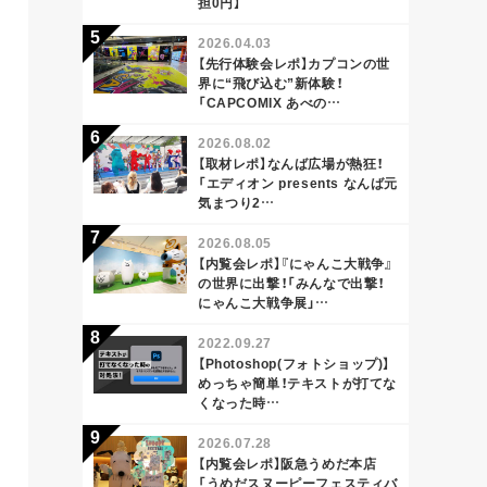
担0円】
2026.04.03
【先行体験会レポ】カプコンの世
界に“飛び込む”新体験！
「CAPCOMIX あべの…
2026.08.02
【取材レポ】なんば広場が熱狂！
「エディオン presents なんば元
気まつり2…
2026.08.05
【内覧会レポ】『にゃんこ大戦争』
の世界に出撃！「みんなで出撃！
にゃんこ大戦争展」…
2022.09.27
【Photoshop(フォトショップ)】
めっちゃ簡単！テキストが打てな
くなった時…
2026.07.28
【内覧会レポ】阪急うめだ本店
「うめだスヌーピーフェスティバ