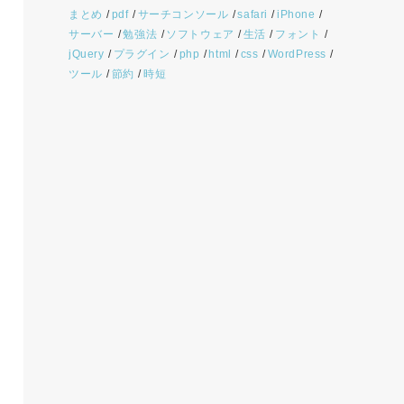
まとめ
pdf
サーチコンソール
safari
iPhone
サーバー
勉強法
ソフトウェア
生活
フォント
jQuery
プラグイン
php
html
css
WordPress
ツール
節約
時短