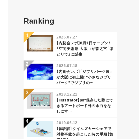
Ranking
2026.07.27
【内覧会レポ】8月1日オープン！
「空間美術館-大阪-」が森之宮「ほ
とりで」に誕生…
2026.07.18
【内覧会レポ】「ジブリパーク展」
が大阪に初上陸！“小さなジブリ
パーク”でジブリの…
2018.12.21
【Illustrator】pdf保存した際にで
きるアートボード外の余白をな
しにす…
2019.06.12
【体験談】タイムズカーシェアで
対物事故を起こした時の手順【負